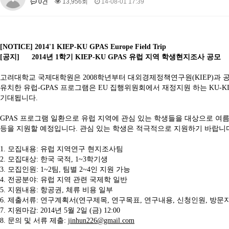
0건
13,956회
14-08-01 17:39
About SPEAC
KU JM Network SPEAC
SPEAC Teams
Wor
Monograph/Special Issue
JM Chair ECEA (2019-2022)
[NOTICE] 2014'1 KIEP-KU GPAS Europe Field Trip
About JM Chair ECEA
Research Publications
Education & Trai
[공지] 2014년 1학기 KIEP-KU GPAS 유럽 지역 학생현지조사 공모
JM Chair EUPBEA (2018-2021)
고려대학교 국제대학원은 2008학년부터 대외경제정책연구원(KIEP)과 공동으로 ‘지역
About JM Chair EUPBEA
Teaching
Research & Publication
유치한 유럽-GPAS 프로그램은 EU 집행위원회에서 재정지원 하는 KU-KI
기대됩니다.
KU JM Network NEAR (2016-2019)
KU NEAR Network
GPAS 프로그램 일환으로 유럽 지역에 관심 있는 학생들을 대상으로 여름
KU NEAR Teams
Kick-off Meetings
Spec
등을 지원할 예정입니다. 관심 있는 학생은 적극적으로 지원하기 바랍니
Conferences
KU-KIEP-SBS EU Centre (2014-2017)
1. 모집내용: 유럽 지역연구 현지조사팀
2. 모집대상: 한국 국적, 1~3학기생
KU-KIEP-SBS EU Centre Organisation
People
Outreach
Ac
3. 모집인원: 1~2팀, 팀별 2~4인 지원 가능
Publication
Links
4. 전공분야: 유럽 지역 관련 국제학 일반
5. 지원내용: 항공권, 체류 비용 일부
Events
6. 제출서류: 연구계획서(연구제목, 연구목표, 연구내용, 신청인원, 방문
News and Events
Gallery
Notice
7. 지원마감: 2014년 5월 2일 (금) 12:00
8. 문의 및 서류 제출:
jinhun226@gmail.com