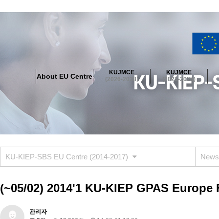
About EU Centre
Greetings
Objectives
Organisation
Location
KUJMCE
KUJMCE
About EU Centre
KUJMCE(2026-2028)
(2026-2028)
(2023-2025)
About JMCE Project
KUJMCE Team
KUJMCE Distinguished Le
Graduate Students’ International Workshop
Domestic Conference
KUJMCE(2023-2025)
About JMCE Project
KUJMCE Team
KUJMCE Distinguished Le
Graduate Students’ International Workshop
Domestic Conference
KU-KIEP-SBS EU Centre (2014-2017)
News
KUJMCE (2019-2022)
About JMCE Project
KUJMCE Team
KUJMCE Distinguished Le
(~05/02) 2014'1 KU-KIEP GPAS Europe F
Graduate Students’ International Workshop
Domestic Conference
KU JM Network SPEAC (2019-2022)
관리자